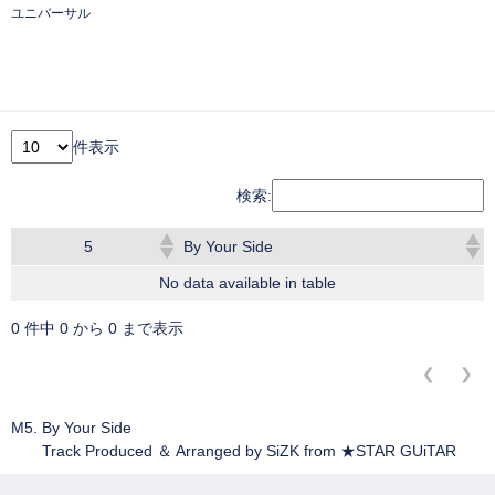
ユニバーサル
件表示
検索:
5
By Your Side
No data available in table
0 件中 0 から 0 まで表示
❮
❯
M5. By Your Side
Track Produced ＆ Arranged by SiZK from ★STAR GUiTAR