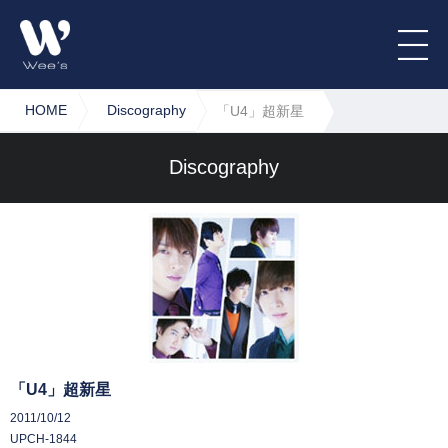
HOME
Discography
「U4」超新星
Discography
「U4」超新星
2011/10/12
UPCH-1844