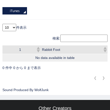
件表示
検索:
1
Rabbit Foot
No data available in table
0 件中 0 から 0 まで表示
❮
❯
Sound Produced By WolfJunk
Other Creators