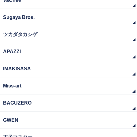
VaChee
Sugaya Bros.
ツカダタカシゲ
APAZZI
IMAKISASA
Miss-art
BAGUZERO
GWEN