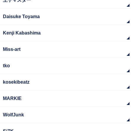
王子マスター
Daisuke Toyama
Kenji Kabashima
Miss-art
tko
kosekibeatz
MARKIE
WolfJunk