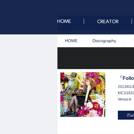
HOME
Discography
「
「Foll
2013/01/
KICS183
Venus-b