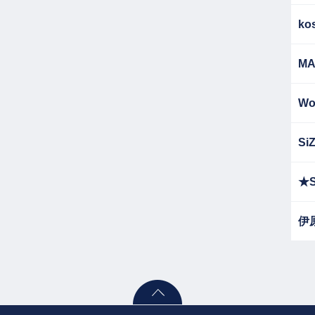
ko
MA
Wo
Si
★S
伊