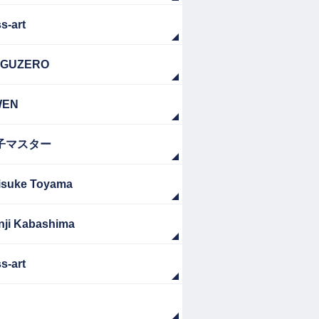
s-art
GUZERO
WEN
子マスター
isuke Toyama
nji Kabashima
s-art