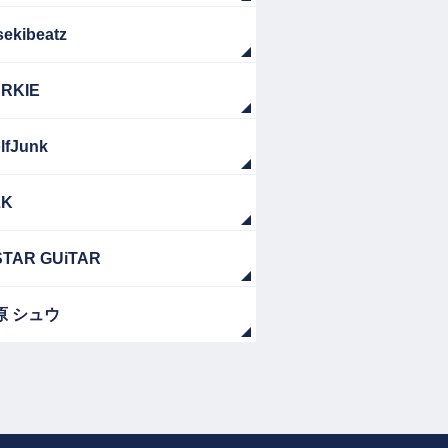
sekibeatz
RKIE
lfJunk
ZK
TAR GUiTAR
原 シュウ