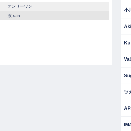
オンリーワン
小
涙 rain
Ak
Ku
Va
Su
ツ
AP
IM