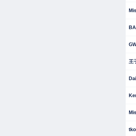
Mis
BA
G
王
Da
Ke
Mis
tko