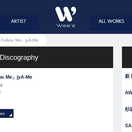
Follow. Me」jyA-Me
Discography
萩
ow. Me」jyA-Me
30
3
AW
杉
SA