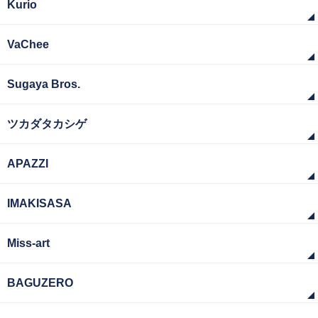
Kurio
VaChee
Sugaya Bros.
ツカダタカシゲ
APAZZI
IMAKISASA
Miss-art
BAGUZERO