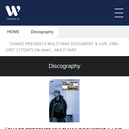
HOME
Discography
「CHAGE PRESENTS MULTI MAX DOCUMENT & LIVE 1996-
1997 177DAYS Oki doki!」MULTI MAX
Discography