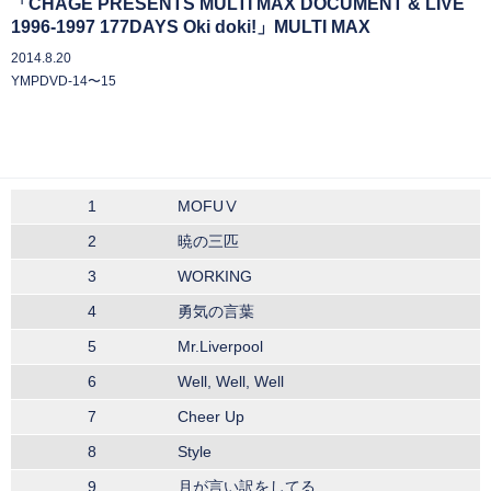
「CHAGE PRESENTS MULTI MAX DOCUMENT & LIVE
1996-1997 177DAYS Oki doki!」MULTI MAX
2014.8.20
YMPDVD-14〜15
1
MOFUⅤ
2
暁の三匹
3
WORKING
4
勇気の言葉
5
Mr.Liverpool
6
Well, Well, Well
7
Cheer Up
8
Style
9
月が言い訳をしてる