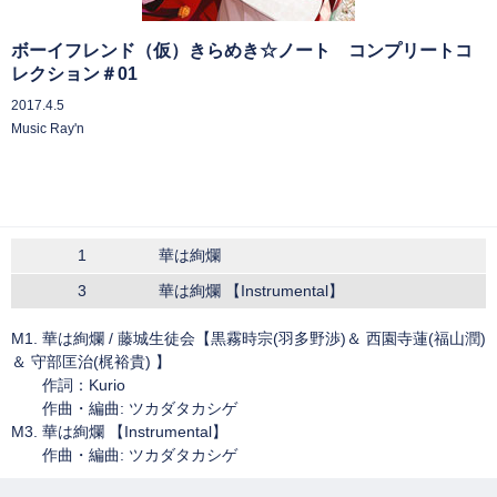
ボーイフレンド（仮）きらめき☆ノート コンプリートコ
レクション＃01
2017.4.5
Music Ray'n
1
華は絢爛
3
華は絢爛 【Instrumental】
M1. 華は絢爛 / 藤城生徒会【黒霧時宗(羽多野渉)＆ 西園寺蓮(福山潤)
＆ 守部匡治(梶裕貴) 】
作詞：Kurio
作曲・編曲: ツカダタカシゲ
M3. 華は絢爛 【Instrumental】
作曲・編曲: ツカダタカシゲ