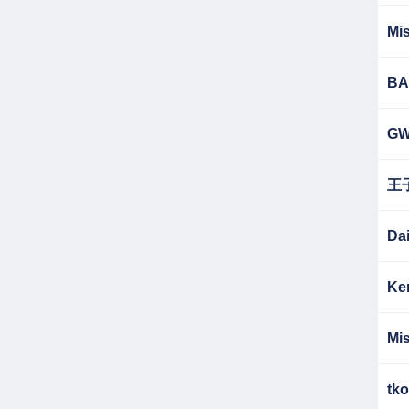
Mis
BA
G
王
Da
Ke
Mis
tko