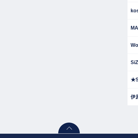
ko
MA
Wo
Si
★S
伊