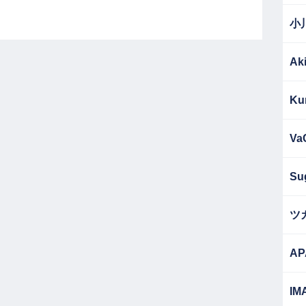
小
Ak
Ku
Va
Su
ツ
AP
IM