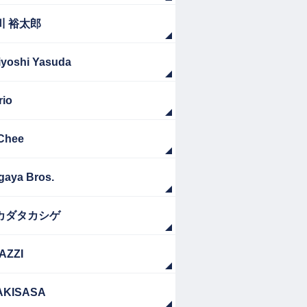
川 裕太郎
iyoshi Yasuda
rio
Chee
gaya Bros.
カダタカシゲ
AZZI
AKISASA