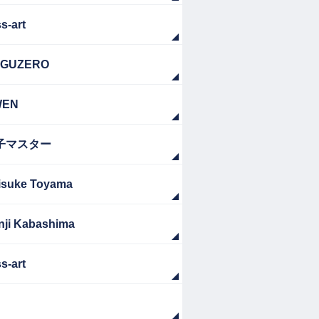
s-art
GUZERO
WEN
子マスター
isuke Toyama
nji Kabashima
s-art