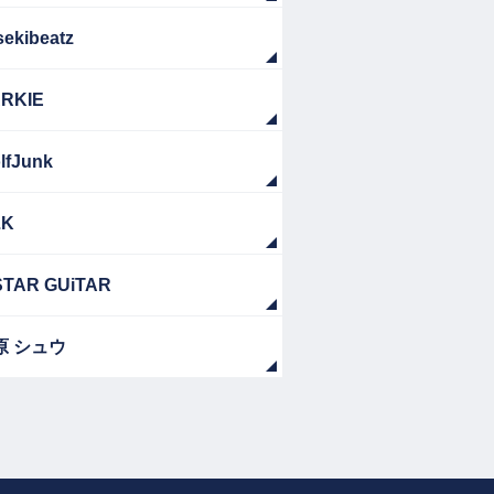
sekibeatz
RKIE
lfJunk
ZK
TAR GUiTAR
原 シュウ