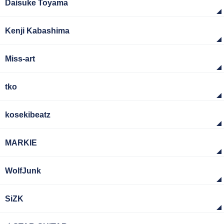
Daisuke Toyama
Kenji Kabashima
Miss-art
tko
kosekibeatz
MARKIE
WolfJunk
SiZK