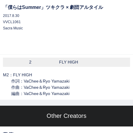
「僕らはSummer」ツキクラ × 劇団アルタイル
2017.8.30
VVCL1061
Sacra Music
2
FLY HIGH
M2：FLY HIGH
作詞：VaChee＆Ryo Yamazaki
作曲：VaChee＆Ryo Yamazaki
編曲：VaChee＆Ryo Yamazaki
Other Creators