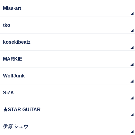
Miss-art
tko
kosekibeatz
MARKIE
WolfJunk
SiZK
★STAR GUiTAR
伊原 シュウ