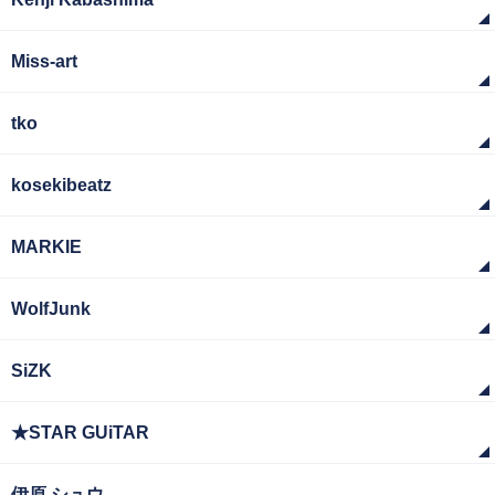
Miss-art
tko
kosekibeatz
MARKIE
WolfJunk
SiZK
★STAR GUiTAR
伊原 シュウ