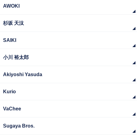
AWOKI
杉坂 天汰
SAIKI
小川 裕太郎
Akiyoshi Yasuda
Kurio
VaChee
Sugaya Bros.