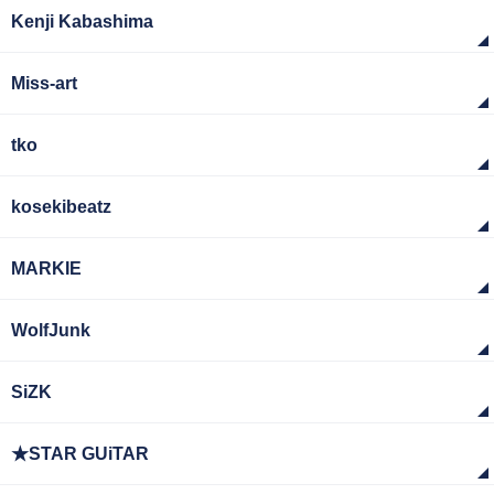
Kenji Kabashima
Miss-art
tko
kosekibeatz
MARKIE
WolfJunk
SiZK
★STAR GUiTAR