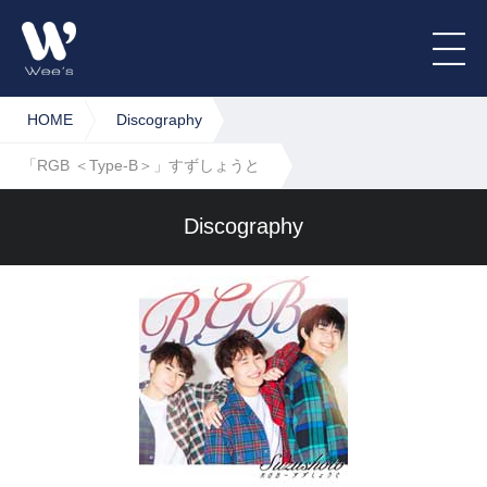
HOME
Discography
「RGB ＜Type-B＞」すずしょうと
Discography