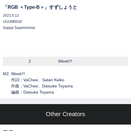
「RGB ＜Type-B＞」すずしょうと
2021.5.12
UUUM0030
Suppp Supernormal
2
Week!!!
M2. Week!!!
作詞：VaChee、Satan Keiko
作曲：VaChee、Daisuke Toyama
編曲：Daisuke Toyama
Other Creators