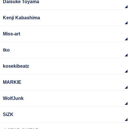
Daisuke Toyama
Kenji Kabashima
Miss-art
tko
kosekibeatz
MARKIE
WolfJunk
SiZK