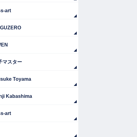
s-art
GUZERO
WEN
子マスター
isuke Toyama
nji Kabashima
s-art