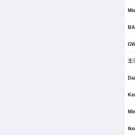
Mis
BA
G
王
Da
Ke
Mis
tko