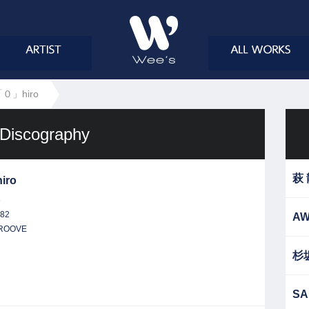
０」hiro
Discography
萩
iro
6
82
AW
GROOVE
杉
SA