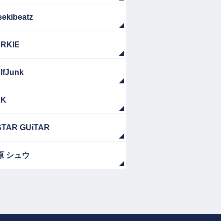
sekibeatz
RKIE
lfJunk
ZK
TAR GUiTAR
原 シュウ