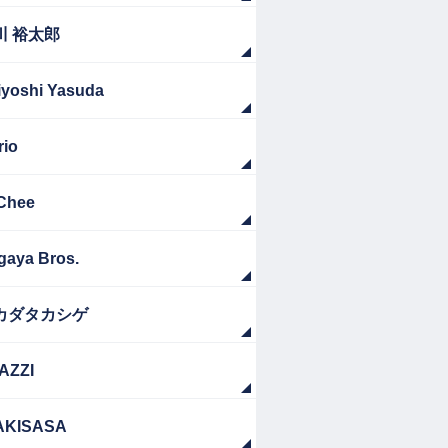
川 裕太郎
iyoshi Yasuda
rio
Chee
gaya Bros.
カダタカシゲ
AZZI
AKISASA