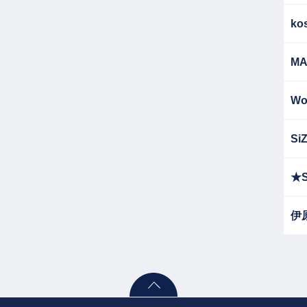
ko
MA
Wo
Si
★S
伊