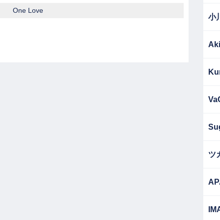
One Love
小
Ak
Ku
Va
Su
ツ
AP
IM