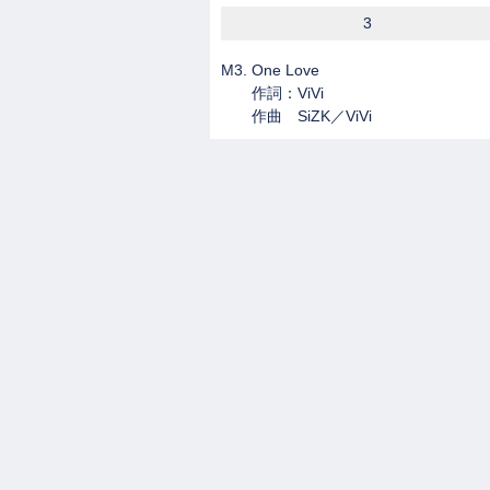
3
M3. One Love
作詞：ViVi
作曲 SiZK／ViVi