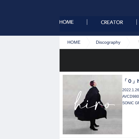
HOME
Discography
「
「０」h
2022.1.2
AVCD980
SONIC 