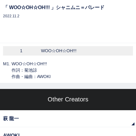
「 WOO☆OH☆OH!!! 」シャニムニ＝パレード
2022.11.2
1
WOO☆OH☆OH!!!
M1. WOO☆OH☆OH!!!
作詞：菊池諒
作曲・編曲：AWOKI
Other Creators
萩 龍一
AWOKI