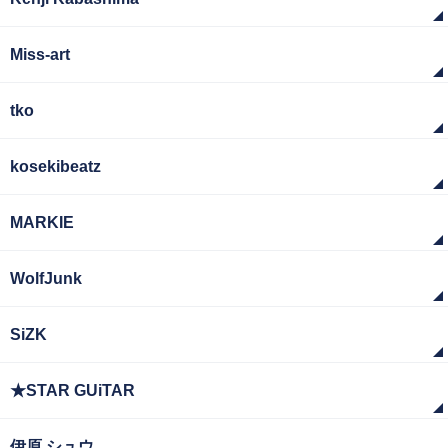
Miss-art
tko
kosekibeatz
MARKIE
WolfJunk
SiZK
★STAR GUiTAR
伊原 シュウ