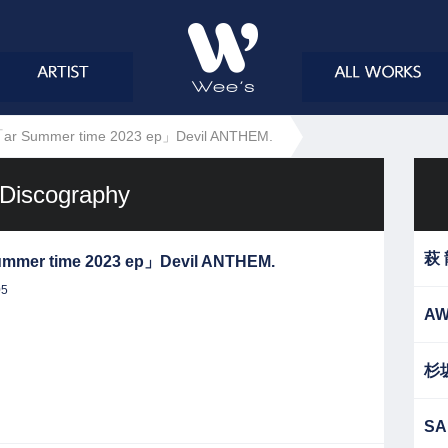
ar Summer time 2023 ep」Devil ANTHEM.
Discography
萩
mmer time 2023 ep」Devil ANTHEM.
05
AW
杉
SA