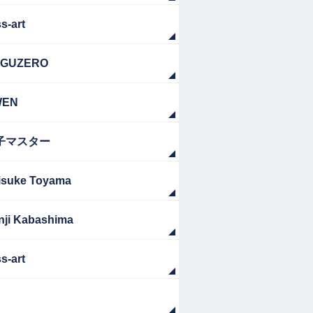
s-art
GUZERO
WEN
子マスター
isuke Toyama
nji Kabashima
s-art