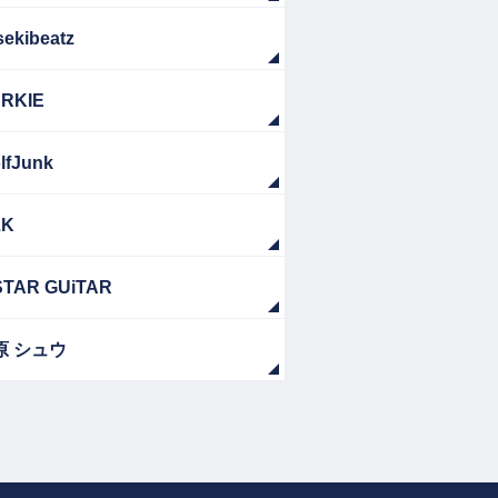
sekibeatz
RKIE
lfJunk
ZK
TAR GUiTAR
原 シュウ