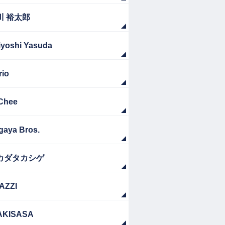
川 裕太郎
iyoshi Yasuda
rio
Chee
gaya Bros.
カダタカシゲ
AZZI
AKISASA