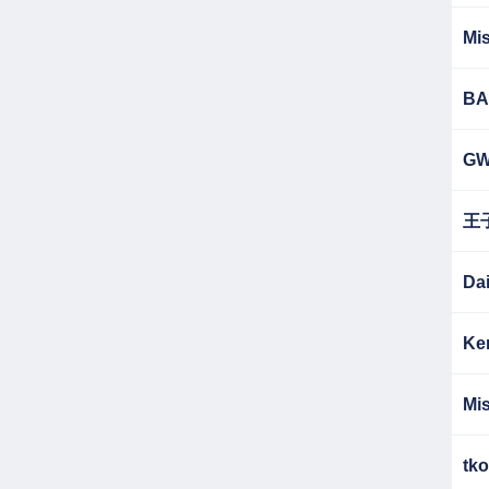
Mis
BA
G
王
Da
Ke
Mis
tko