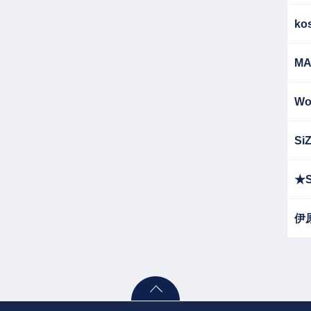
ko
MA
Wo
Si
★S
伊