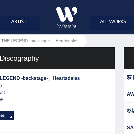
THE LEGEND -backstage-」Heartsdales
Discography
萩
LEGEND -backstage-」Heartsdales
12
407
AW
ne
杉
SA