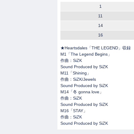
1
11
14
16
★Heartsdales「THE LEGEND」収録
M1「The Legend Begins」
作曲：SiZK
Sound Produced by SiZK
M11「Shining」
作曲：SiZK/Jewels
Sound Produced by SiZK
M14「冬 gonna love」
作曲：SiZK
Sound Produced by SiZK
M16「STAY」
作曲：SiZK
Sound Produced by SiZK