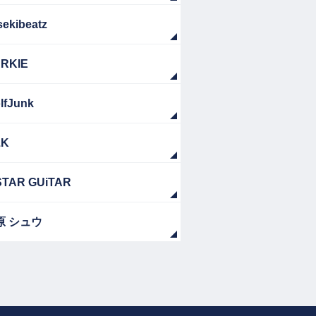
sekibeatz
RKIE
lfJunk
ZK
TAR GUiTAR
原 シュウ