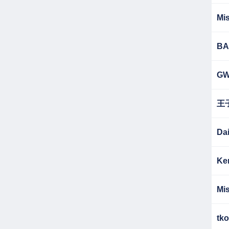
Mis
BA
G
王
Da
Ke
Mis
tko