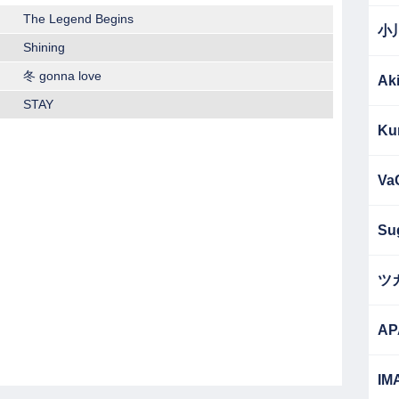
The Legend Begins
小
Shining
冬 gonna love
Ak
STAY
Ku
Va
Su
ツ
AP
IM