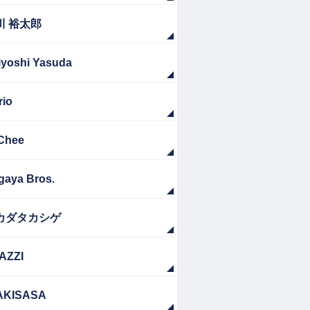
川 裕太郎
iyoshi Yasuda
rio
Chee
gaya Bros.
カダタカシゲ
AZZI
AKISASA