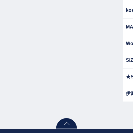
ko
MA
Wo
Si
★S
伊