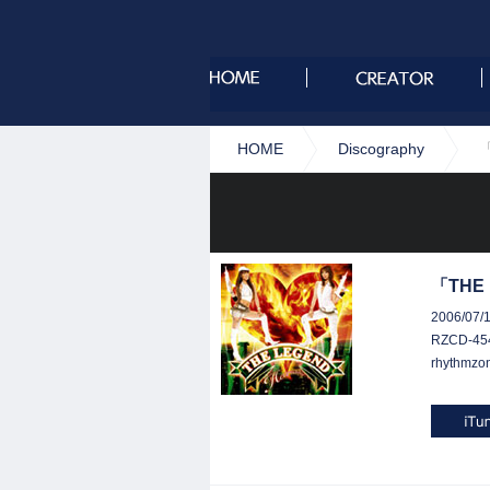
HOME
Discography
「
「THE 
2006/07/
RZCD-45
rhythmzo