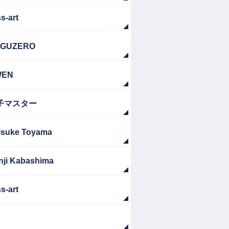
s-art
GUZERO
WEN
子マスター
isuke Toyama
nji Kabashima
s-art