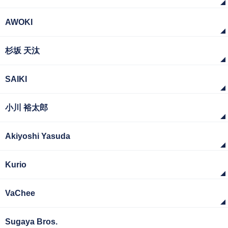
AWOKI
杉坂 天汰
SAIKI
小川 裕太郎
Akiyoshi Yasuda
Kurio
VaChee
Sugaya Bros.