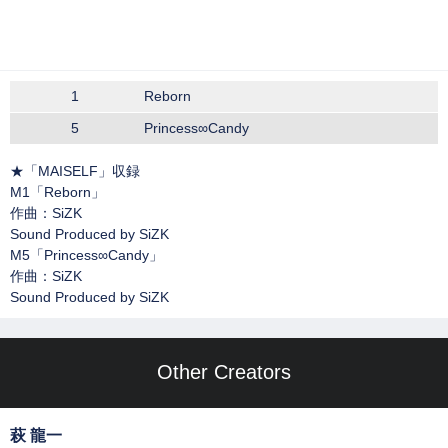
1
Reborn
5
Princess∞Candy
★「MAISELF」収録
M1「Reborn」
作曲：SiZK
Sound Produced by SiZK
M5「Princess∞Candy」
作曲：SiZK
Sound Produced by SiZK
Other Creators
萩 龍一