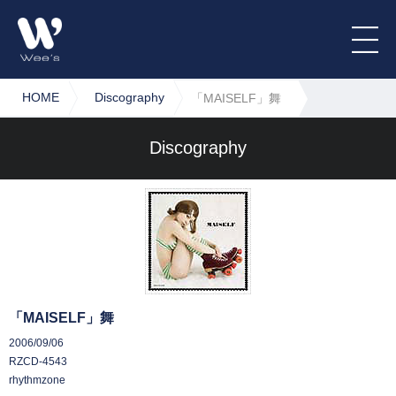
HOME
Discography
「MAISELF」舞
Discography
「MAISELF」舞
2006/09/06
RZCD-4543
rhythmzone