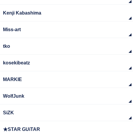
Kenji Kabashima
Miss-art
tko
kosekibeatz
MARKIE
WolfJunk
SiZK
★STAR GUiTAR