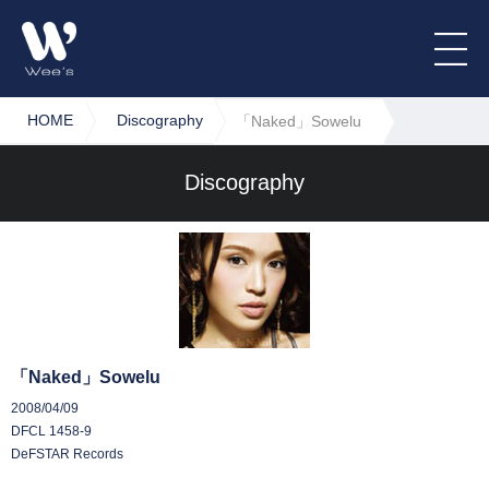
HOME
Discography
「Naked」Sowelu
Discography
「Naked」Sowelu
2008/04/09
DFCL 1458-9
DeFSTAR Records