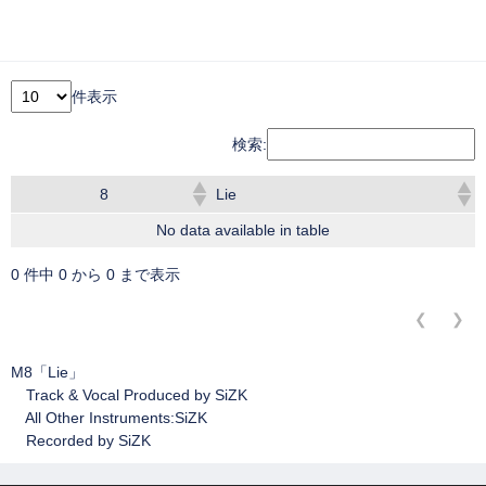
件表示
検索:
8
Lie
No data available in table
0 件中 0 から 0 まで表示
❮
❯
M8「Lie」
Track & Vocal Produced by SiZK
All Other Instruments:SiZK
Recorded by SiZK